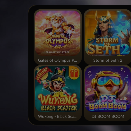
Gates of Olympus POP
Storm of Seth 2
Wukong - Black Scatter
DJ BOOM BOOM