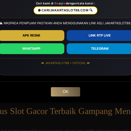
Cari kami di
G
o
o
g
l
e
dengan kata kunci :
🌐 CARIJAKARTASLOT88.COM 🔍
⚠️ WASPADA PENIPUAN! PASTIKAN ANDA MENGGUNAKAN LINK ASLI JAKARTASLOT88
APK RESMI
LINK RTP LIVE
WHATSAPP
TELEGRAM
👑 JAKARTASLOT88 • OFFICIAL 👑
OK
aik Gampang Menang Agen Slot88 Online Hari Ini
 Slot Gacor Terbaik Gampang Mena
hari ini yang menyediakan layanan resmi sebagai agen slot88 online terpercaya tahun