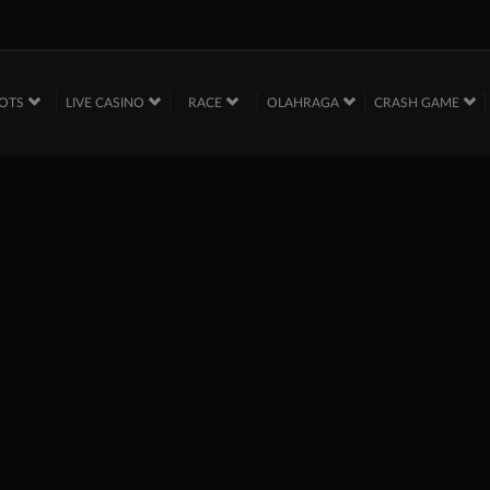
LOTS
LIVE CASINO
RACE
OLAHRAGA
CRASH GAME