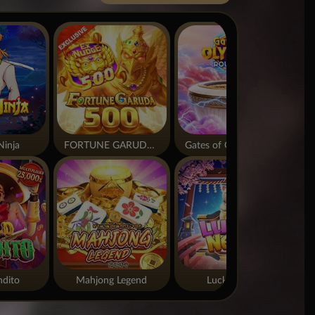
Ninja
FORTUNE GARUDA 500
Gates of Olympus Roulette
ndito
Mahjong Legend
Lucky Neko
C