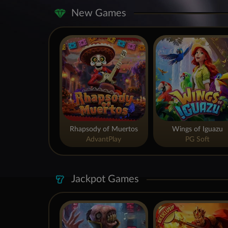
New Games
Rhapsody of Muertos
Wings of Iguazu
AdvantPlay
PG Soft
Jackpot Games