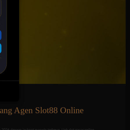
.
ng Agen Slot88 Online
 2026 dengan jackpot maxwin terbesar. Link slot gacor online