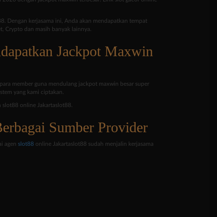
lot88. Dengan kerjasama ini, Anda akan mendapatkan tempat
et, Crypto dan masih banyak lainnya.
ndapatkan Jackpot Maxwin
da para member guna mendulang jackpot maxwin besar super
stem yang kami ciptakan.
slot88 online Jakartaslot88.
Berbagai Sumber Provider
ai agen
slot88
online Jakartaslot88 sudah menjalin kerjasama