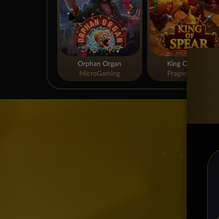
Orphan Organ
King Of Spears
MicroGaming
Pragmatic Play