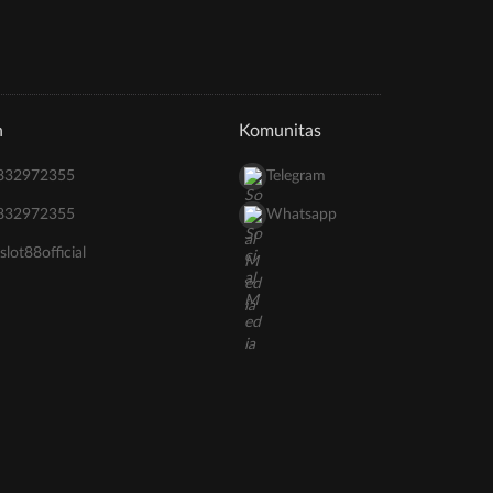
n
Komunitas
832972355
Telegram
832972355
Whatsapp
slot88official