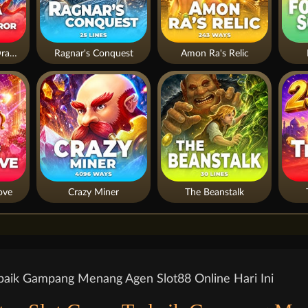
Nezha And The Dragon Emperor
Ragnar's Conquest
Amon Ra's Relic
ove
Crazy Miner
The Beanstalk
baik Gampang Menang Agen Slot88 Online Hari Ini