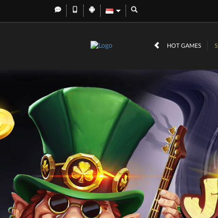
HOT GAMES