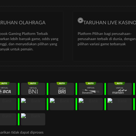
ARUHAN OLAHRAGA
TARUHAN LIVE KASIN
book Gaming Platform Terbaik
Platform Pilihan bagi perusahaan-
rkan lebih banyak game, odds yang
perusahaan terbaik di dunia, dengan
tinggi, dan menyediakan pilihan yang
pilihan variasi game terbanyak
banyak untuk pemain.
arikan tidak dapat diproses