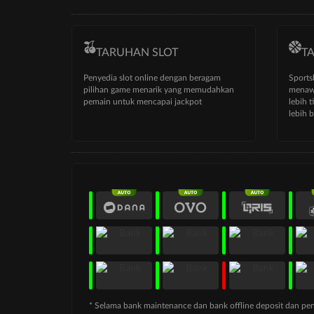
TARUHAN SLOT
T
Penyedia slot online dengan beragam
Sports
pilihan game menarik yang memudahkan
menawa
pemain untuk mencapai jackpot
lebih 
lebih 
* Selama bank maintenance dan bank offline deposit dan pen